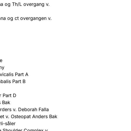
na og Th/L overgang v.
mna og ct overgangen v.
ye
my
icalis Part A
balis Part B
r Part D
s Bak
rders v. Deborah Falla
atet v. Osteopat Anders Bak
i-såler
e Shoulder Complex v.