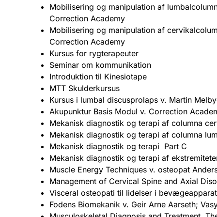
Mobilisering og manipulation af lumbalcolum
Correction Academy
Mobilisering og manipulation af cervikalcolu
Correction Academy
Kursus for rygterapeuter
Seminar om kommunikation
Introduktion til Kinesiotape
MTT Skulderkursus
Kursus i lumbal discusprolaps v. Martin Melb
Akupunktur Basis Modul v. Correction Acade
Mekanisk diagnostik og terapi af columna cerv
Mekanisk diagnostik og terapi af columna lum
Mekanisk diagnostik og terapi Part C
Mekanisk diagnostik og terapi af ekstremitete
Muscle Energy Techniques v. osteopat Ander
Management of Cervical Spine and Axial Diso
Visceral osteopati til lidelser i bevægeappar
Fodens Biomekanik v. Geir Arne Aarseth; Vasyl
Musculoskeletal Diagnosis and Treatment, Th