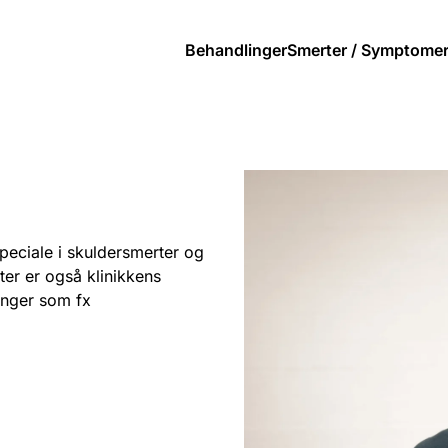
Behandlinger
Smerter / Symptome
speciale i skuldersmerter og
er er også klinikkens
inger som fx