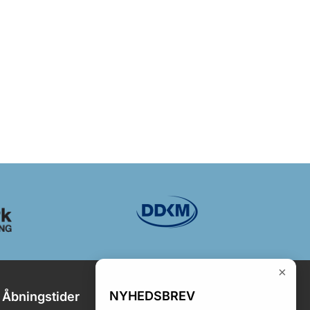
×
NYHEDSBREV
Åbningstider