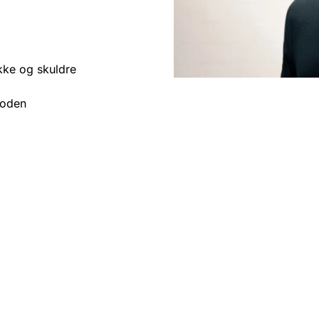
kke og skuldre
toden