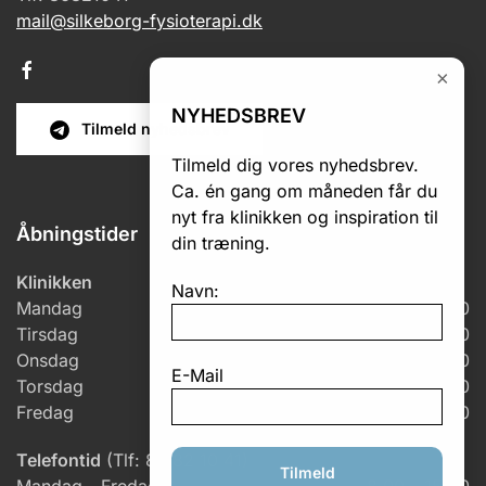
mail@silkeborg-fysioterapi.dk
×
NYHEDSBREV
Tilmeld nyhedsbrev
Tilmeld dig vores nyhedsbrev.
Ca. én gang om måneden får du
nyt fra klinikken og inspiration til
Åbningstider
din træning.
Klinikken
Navn:
Mandag
7.00 – 18.00
Tirsdag
6.00 – 18.00
Onsdag
6.00 – 17.00
E-Mail
Torsdag
7.00 – 18.00
Fredag
7.00 – 14.30
Telefontid
(Tlf: 86 82 10 41)
Tilmeld