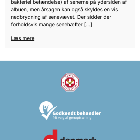
bakteriel betændelse) af senerne på ydersiden af
albuen, men årsagen kan også skyldes en vis
nedbrydning af senevævet. Der sidder der
forholdsvis mange senehæfter […]
Læs mere