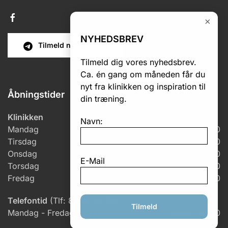
×
NYHEDSBREV
Tilmeld nyhedsbrev
Tilmeld dig vores nyhedsbrev.
Ca. én gang om måneden får du
nyt fra klinikken og inspiration til
Åbningstider
din træning.
Klinikken
Navn:
Mandag
7.00 – 18.00
Tirsdag
6.00 – 18.00
Onsdag
6.00 – 17.00
E-Mail
Torsdag
7.00 – 18.00
Fredag
7.00 – 14.30
Telefontid
(Tlf: 86 82 10 41)
Tilmeld
Mandag - Fredag
8.00 – 15.30