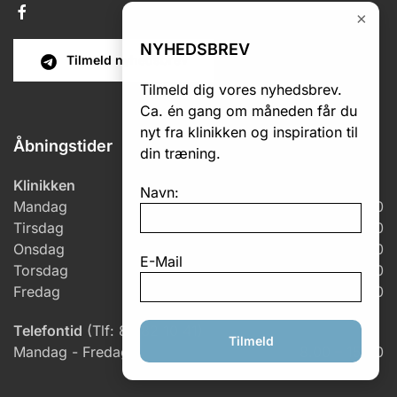
×
NYHEDSBREV
Tilmeld nyhedsbrev
Tilmeld dig vores nyhedsbrev.
Ca. én gang om måneden får du
nyt fra klinikken og inspiration til
Åbningstider
din træning.
Klinikken
Navn:
Mandag
7.00 – 18.00
Tirsdag
6.00 – 18.00
Onsdag
6.00 – 17.00
E-Mail
Torsdag
7.00 – 18.00
Fredag
7.00 – 14.30
Telefontid
(Tlf: 86 82 10 41)
Tilmeld
Mandag - Fredag
8.00 – 15.30