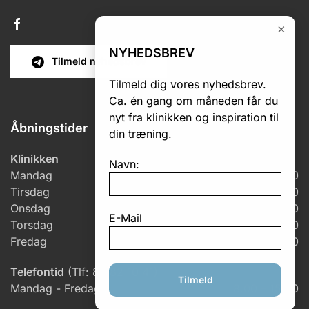
×
NYHEDSBREV
Tilmeld nyhedsbrev
Tilmeld dig vores nyhedsbrev.
Ca. én gang om måneden får du
nyt fra klinikken og inspiration til
Åbningstider
din træning.
Klinikken
Navn:
Mandag
7.00 – 18.00
Tirsdag
6.00 – 18.00
Onsdag
6.00 – 17.00
E-Mail
Torsdag
7.00 – 18.00
Fredag
7.00 – 14.30
Telefontid
(Tlf: 86 82 10 41)
Tilmeld
Mandag - Fredag
8.00 – 15.30