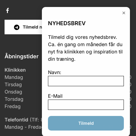
×
NYHEDSBREV
Tilmeld nyhedsbrev
Tilmeld dig vores nyhedsbrev.
Ca. én gang om måneden får du
nyt fra klinikken og inspiration til
Åbningstider
din træning.
Klinikken
Navn:
Mandag
7.00 – 18.00
Tirsdag
6.00 – 18.00
Onsdag
6.00 – 17.00
E-Mail
Torsdag
7.00 – 18.00
Fredag
7.00 – 14.30
Telefontid
(Tlf: 86 82 10 41)
Tilmeld
Mandag - Fredag
8.00 – 15.30