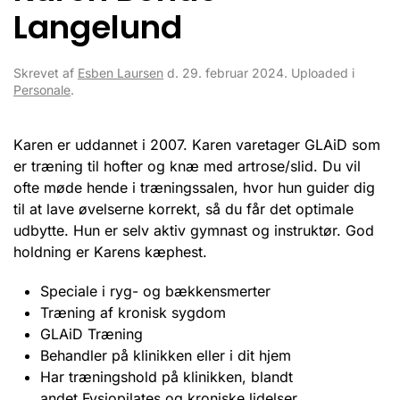
Langelund
Skrevet af
Esben Laursen
d.
29. februar 2024
. Uploaded i
Personale
.
Karen er uddannet i 2007. Karen varetager GLAiD som
er træning til hofter og knæ med artrose/slid. Du vil
ofte møde hende i træningssalen, hvor hun guider dig
til at lave øvelserne korrekt, så du får det optimale
udbytte. Hun er selv aktiv gymnast og instruktør. God
holdning er Karens kæphest.
Speciale i ryg- og bækkensmerter
Træning af kronisk sygdom
GLAiD Træning
Behandler på klinikken eller i dit hjem
Har træningshold på klinikken, blandt
andet Fysiopilates og kroniske lidelser