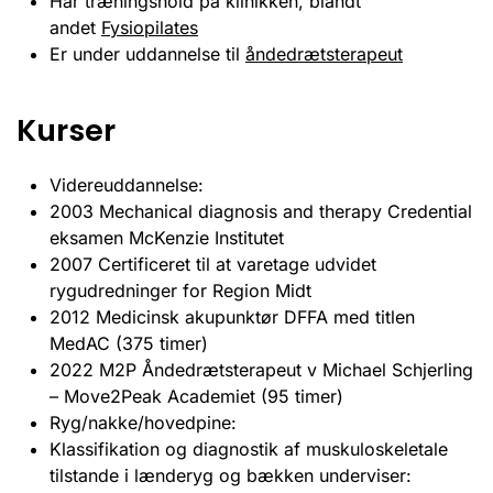
Har træningshold på klinikken, blandt
andet
Fysiopilates
Er under uddannelse til
åndedrætsterapeut
Kurser
Videreuddannelse:
2003 Mechanical diagnosis and therapy Credential
eksamen McKenzie Institutet
2007 Certificeret til at varetage udvidet
rygudredninger for Region Midt
2012 Medicinsk akupunktør DFFA med titlen
MedAC (375 timer)
2022 M2P Åndedrætsterapeut v Michael Schjerling
– Move2Peak Academiet (95 timer)
Ryg/nakke/hovedpine:
Klassifikation og diagnostik af muskuloskeletale
tilstande i lænderyg og bækken underviser: