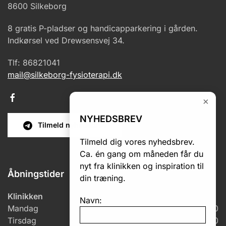
8600 Silkeborg
8 gratis P-pladser og handicapparkering i gården.
Indkørsel ved Drewsensvej 34.
Tlf: 86821041
mail@silkeborg-fysioterapi.dk
×
NYHEDSBREV
Tilmeld nyhedsbrev
Tilmeld dig vores nyhedsbrev.
Ca. én gang om måneden får du
nyt fra klinikken og inspiration til
Åbningstider
din træning.
Klinikken
Navn:
Mandag
7.00 – 18.00
Tirsdag
6.00 – 18.00