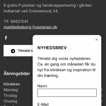
8 gratis P-pladser og handicapparkering i gården.
Indkørsel ved Drewsensvej 34.
Tlf: 86821041
mail@silkeborg-fysioterapi.dk
×
NYHEDSBREV
Tilmeld nyhedsbrev
Tilmeld dig vores nyhedsbrev.
Ca. én gang om måneden får du
nyt fra klinikken og inspiration til
Åbningstider
din træning.
Klinikken
Navn:
Mandag
7.00 – 18.00
Tirsdag
6.00 – 18.00
Onsdag
6.00 – 17.00
E-Mail