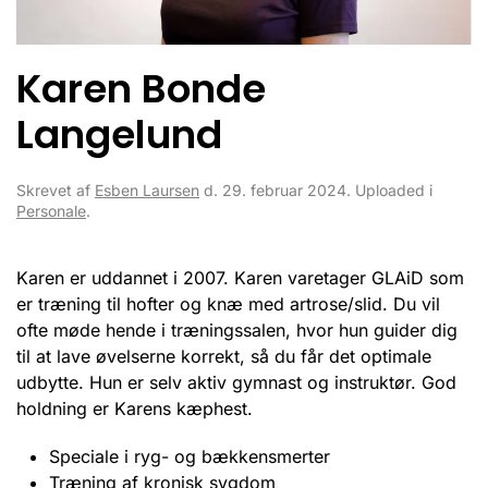
Karen Bonde
Langelund
Skrevet af
Esben Laursen
d.
29. februar 2024
. Uploaded i
Personale
.
Karen er uddannet i 2007. Karen varetager GLAiD som
er træning til hofter og knæ med artrose/slid. Du vil
ofte møde hende i træningssalen, hvor hun guider dig
til at lave øvelserne korrekt, så du får det optimale
udbytte. Hun er selv aktiv gymnast og instruktør. God
holdning er Karens kæphest.
Speciale i ryg- og bækkensmerter
Træning af kronisk sygdom