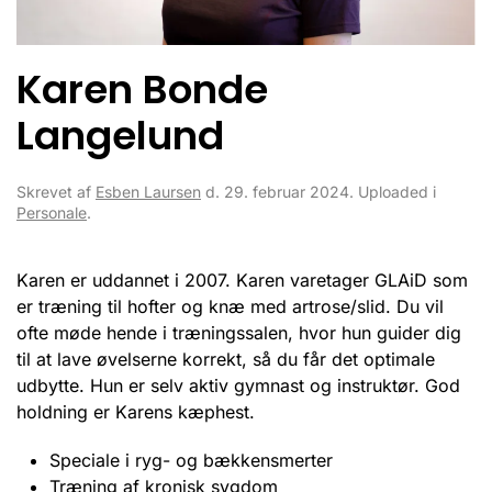
Karen Bonde
Langelund
Skrevet af
Esben Laursen
d.
29. februar 2024
. Uploaded i
Personale
.
Karen er uddannet i 2007. Karen varetager GLAiD som
er træning til hofter og knæ med artrose/slid. Du vil
ofte møde hende i træningssalen, hvor hun guider dig
til at lave øvelserne korrekt, så du får det optimale
udbytte. Hun er selv aktiv gymnast og instruktør. God
holdning er Karens kæphest.
Speciale i ryg- og bækkensmerter
Træning af kronisk sygdom