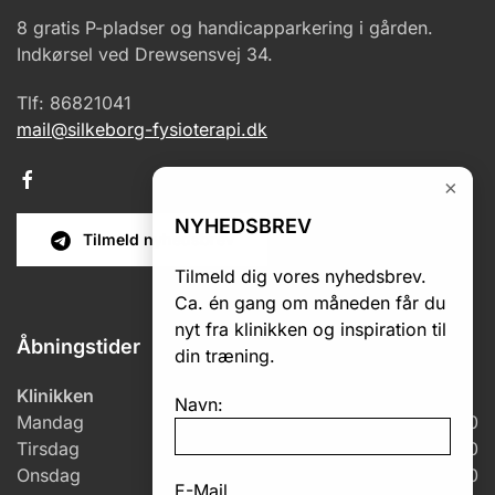
8 gratis P-pladser og handicapparkering i gården.
Indkørsel ved Drewsensvej 34.
Tlf: 86821041
mail@silkeborg-fysioterapi.dk
×
NYHEDSBREV
Tilmeld nyhedsbrev
Tilmeld dig vores nyhedsbrev.
Ca. én gang om måneden får du
nyt fra klinikken og inspiration til
Åbningstider
din træning.
Klinikken
Navn:
Mandag
7.00 – 18.00
Tirsdag
6.00 – 18.00
Onsdag
6.00 – 17.00
E-Mail